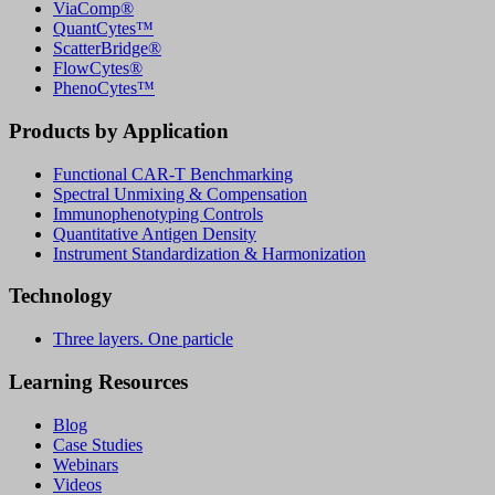
ViaComp®
QuantCytes™
ScatterBridge®
FlowCytes®
PhenoCytes™
Products by Application
Functional CAR‑T Benchmarking
Spectral Unmixing & Compensation
Immunophenotyping Controls
Quantitative Antigen Density
Instrument Standardization & Harmonization
Technology
Three layers. One particle
Learning Resources
Blog
Case Studies
Webinars
Videos