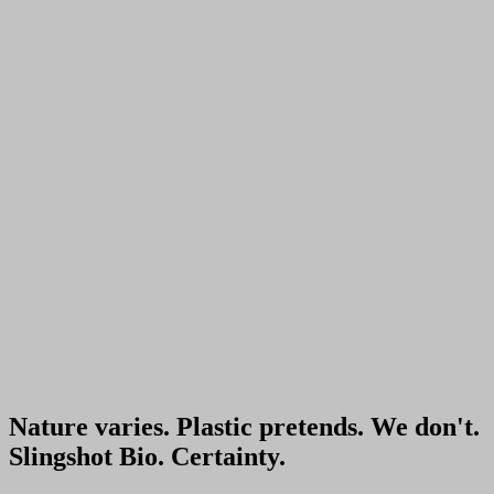
Biomarker Controls: How Becoming a Control
Freak will Enhance your Future Experiments
Read Article
2
min read
Education
Navigating the Opportunities and Challenges in
Analytical Development
Watch Now
41 min
Nature varies. Plastic pretends. We don't.
Slingshot Bio. Certainty.