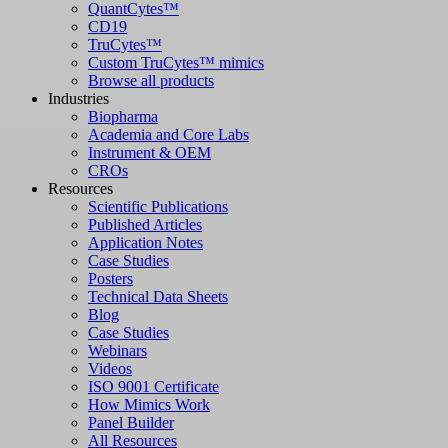
QuantCytes™
CD19
TruCytes™
Custom TruCytes™ mimics
Browse all products
Industries
Biopharma
Academia and Core Labs
Instrument & OEM
CROs
Resources
Scientific Publications
Published Articles
Application Notes
Case Studies
Posters
Technical Data Sheets
Blog
Case Studies
Webinars
Videos
ISO 9001 Certificate
How Mimics Work
Panel Builder
All Resources