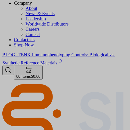
Company
About
News & Events
Leadership
Worldwide Distributors
Careers
Contact
Contact Us
Shop Now
BLOG: TBNK Immunophenotyping Controls: Biological vs.
Synthetic Reference Materials
0
0
Items
$0.00