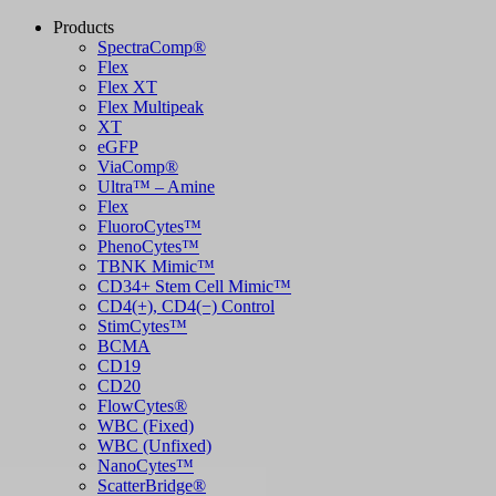
Products
SpectraComp®
Flex
Flex XT
Flex Multipeak
XT
eGFP
ViaComp®
Ultra™ – Amine
Flex
FluoroCytes™
PhenoCytes™
TBNK Mimic™
CD34+ Stem Cell Mimic™
CD4(+), CD4(−) Control
StimCytes™
BCMA
CD19
CD20
FlowCytes®
WBC (Fixed)
WBC (Unfixed)
NanoCytes™
ScatterBridge®