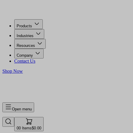
Products
Industries
Resources
Company
Contact Us
Shop Now
0
0
Items
$0.00
Open menu
0
0
Items
$0.00