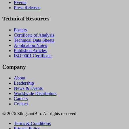
Events
Press Releases
Technical Resources
Posters
Certificate of Analysis
Technical Data Sheets
Application Notes
Published Articles
ISO 9001 Certificate
Company
About
Leadership
News & Events
Worldwide Distributors
Careers
Contact
©
2026
SlingshotBio
. All rights reserved.
Terms & Conditions
Privacy Policy