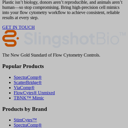
Plastic isn’t biology, donors aren’t reproducible, and animals aren’t
human—so stop compromising. Bring high-precision cell mimics
into your flow cytometry workflow to achieve consistent, reliable
results at every step.
GET IN TOUCH
The New Gold Standard of Flow Cytometry Controls.
Popular Products
SpectraComp®
ScatterBridge®
ViaComp®
FlowCytes® Unmixed
TBNK™ Mimic
Products by Brand
StimCytes™
SpectraComp®